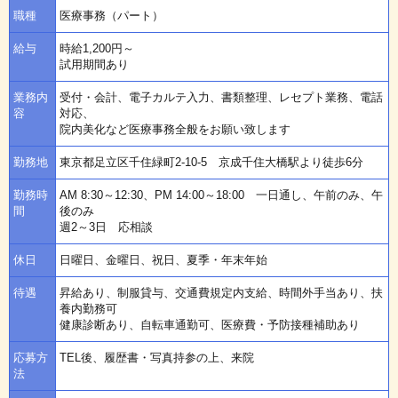
職種
医療事務（パート）
給与
時給1,200円～
試用期間あり
業務内
受付・会計、電子カルテ入力、書類整理、レセプト業務、電話
容
対応、
院内美化など医療事務全般をお願い致します
勤務地
東京都足立区千住緑町2-10-5 京成千住大橋駅より徒歩6分
勤務時
AM 8:30～12:30、PM 14:00～18:00 一日通し、午前のみ、午
間
後のみ
週2～3日 応相談
休日
日曜日、金曜日、祝日、夏季・年末年始
待遇
昇給あり、制服貸与、交通費規定内支給、時間外手当あり、扶
養内勤務可
健康診断あり、自転車通勤可、医療費・予防接種補助あり
応募方
TEL後、履歴書・写真持参の上、来院
法