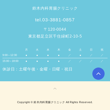
鈴木内科胃腸クリニック
tel.03-3881-0857
〒120-0044
東京都足立区千住緑町2-10-5
月
火
水
木
金
土
日
祝
9:00～12:30
●
●
●
●
／
●
／
／
15:00～18:00
●
●
●
●
／
／
／
／
休診日：土曜午後・金曜・日曜・祝日
Copyright © 鈴木内科胃腸クリニック All Rights Reserved.