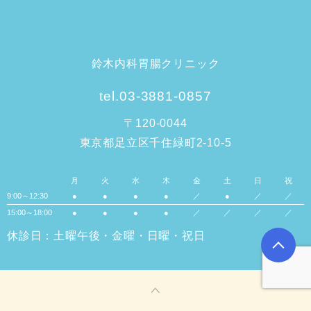
鈴木内科胃腸クリニック
tel.03-3881-0857
〒120-0044
東京都足立区千住緑町2-10-5
月
火
水
木
金
土
日
祝
9:00～12:30
●
●
●
●
／
●
／
／
15:00～18:00
●
●
●
●
／
／
／
／
休診日：土曜午後・金曜・日曜・祝日